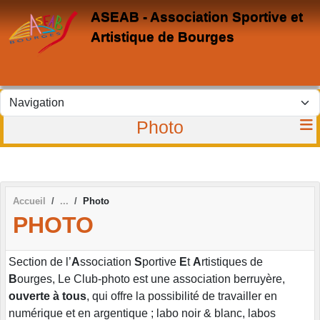
Panneau de gestion des cookies
ASEAB - Association Sportive et
Artistique de Bourges
Photo
Accueil
Photo
PHOTO
Section de l’
A
ssociation
S
portive
E
t
A
rtistiques de
B
ourges, Le Club-photo est une association berruyère,
ouverte à tous
, qui offre la possibilité de travailler en
numérique et en argentique ; labo noir & blanc, labos