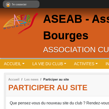
Panneau de gestion des cookies
Se connecter
ASEAB - Asso
Bourges
ASSOCIATION CU
ACCUEIL
LA VIE DU CLUB
ACTIVITES
I
Accueil
Les news
Participer au site
PARTICIPER AU SITE
Que pensez-vous du nouveau site du club ? Rendez-vous su