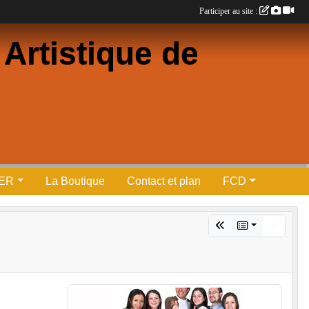
Participer au site :
Artistique de
PER
La Boutique
Contact et plan
FCD